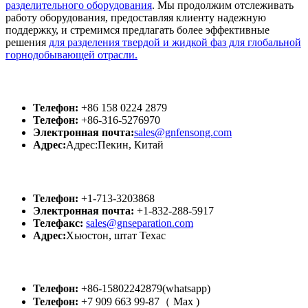
разделительного оборудования
. Мы продолжим отслеживать
работу оборудования, предоставляя клиенту надежную
поддержку, и стремимся предлагать более эффективные
решения
для разделения твердой и жидкой фаз для глобальной
горнодобывающей отрасли.
GN Китай
Телефон:
+86 158 0224 2879
Телефон:
+86-316-5276970
Электронная почта:
sales@gnfensong.com
Адрес:
Адрес:Пекин, Китай
GN США
Телефон:
+1-713-3203868
Электронная почта:
+1-832-288-5917
Телефакс:
sales@gnseparation.com
Адрес:
Хьюстон, штат Техас
GN Россия
Телефон:
+86-15802242879(whatsapp)
Телефон:
+7 909 663 99-87（ Мах )