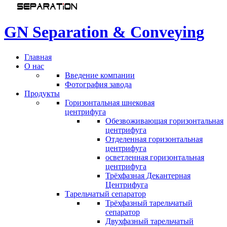
G
N
S
e
p
a
r
a
t
i
o
n
&
C
o
n
v
e
y
i
n
g
Главная
О нас
Введение компании
Фотография завода
Продукты
Горизонтальная шнековая
центрифуга
Обезвоживающая горизонтальная
центрифуга
Отделенная горизонтальная
центрифуга
осветленная горизонтальная
центрифуга
Трёхфазная Декантерная
Центрифуга
Тарельчатый сепаратор
Трёхфазный тарельчатый
сепаратор
Двухфазный тарельчатый