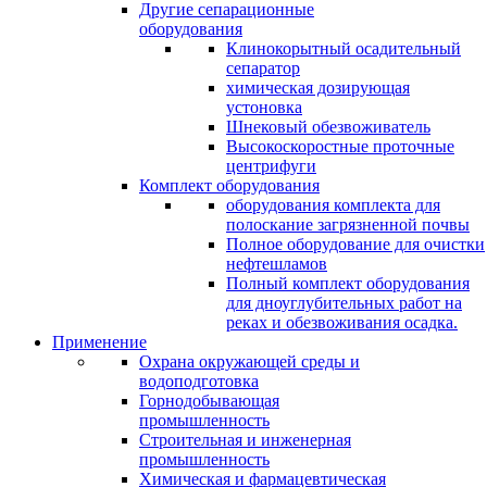
Другие сепарационные
оборудования
Клинокорытный осадительный
сепаратор
химическая дозирующая
устоновка
Шнековый обезвоживатель
Высокоскоростные проточные
центрифуги
Комплект оборудования
оборудования комплекта для
полоскание загрязненной почвы
Полное оборудование для очистки
нефтешламов
Полный комплект оборудования
для дноуглубительных работ на
реках и обезвоживания осадка.
Применение
Охрана окружающей среды и
водоподготовка
Горнодобывающая
промышленность
Cтроительная и инженерная
промышленность
Химическая и фармацевтическая