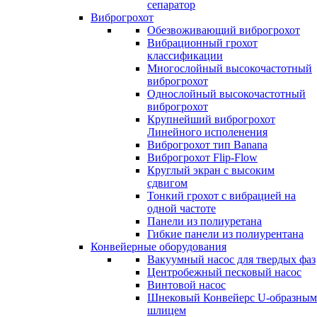
сепаратор
Виброгрохот
Обезвоживающий виброгрохот
Вибрационный грохот
классификации
Многослойный высокочастотный
виброгрохот
Однослойный высокочастотный
виброгрохот
Крупнейший виброгрохот
Линейного исполенения
Виброгрохот тип Banana
Виброгрохот Flip-Flow
Круглый экран с высоким
сдвигом
Тонкий грохот с вибрацией на
одной частоте
Панели из полиуретана
Гибкие панели из полиурентана
Конвейерные оборудования
Вакуумный насос для твердых фаз
Центробежный песковый насос
Винтовой насос
Шнековый Конвейерс U-образным
шлицем