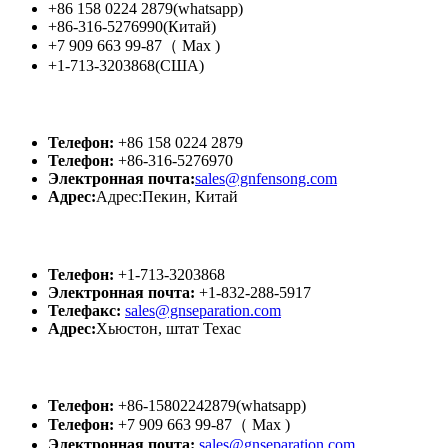
+86 158 0224 2879(whatsapp)
+86-316-5276990(Китай)
+7 909 663 99-87（ Мах )
+1-713-3203868(США)
GN Китай
Телефон:
+86 158 0224 2879
Телефон:
+86-316-5276970
Электронная почта:
sales@gnfensong.com
Адрес:
Адрес:Пекин, Китай
GN США
Телефон:
+1-713-3203868
Электронная почта:
+1-832-288-5917
Телефакс:
sales@gnseparation.com
Адрес:
Хьюстон, штат Техас
GN Россия
Телефон:
+86-15802242879(whatsapp)
Телефон:
+7 909 663 99-87（ Мах )
Электронная почта:
sales@gnseparation.com