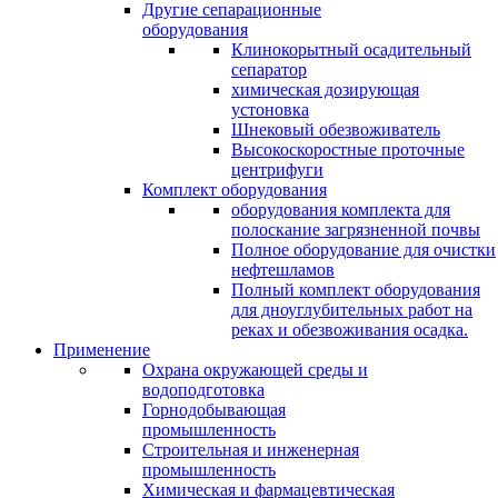
Другие сепарационные
оборудования
Клинокорытный осадительный
сепаратор
химическая дозирующая
устоновка
Шнековый обезвоживатель
Высокоскоростные проточные
центрифуги
Комплект оборудования
оборудования комплекта для
полоскание загрязненной почвы
Полное оборудование для очистки
нефтешламов
Полный комплект оборудования
для дноуглубительных работ на
реках и обезвоживания осадка.
Применение
Охрана окружающей среды и
водоподготовка
Горнодобывающая
промышленность
Cтроительная и инженерная
промышленность
Химическая и фармацевтическая