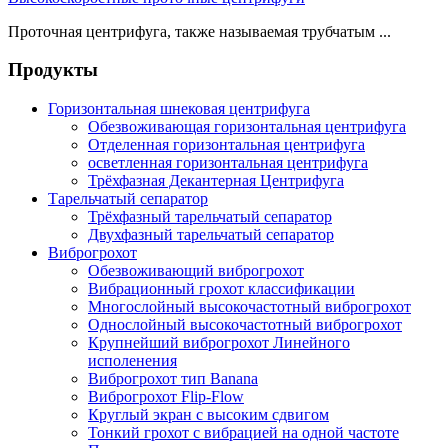
Проточная центрифуга, также называемая трубчатым ...
Продукты
Горизонтальная шнековая центрифуга
Обезвоживающая горизонтальная центрифуга
Отделенная горизонтальная центрифуга
осветленная горизонтальная центрифуга
Трёхфазная Декантерная Центрифуга
Тарельчатый сепаратор
Трёхфазный тарельчатый сепаратор
Двухфазный тарельчатый сепаратор
Виброгрохот
Обезвоживающий виброгрохот
Вибрационный грохот классификации
Многослойный высокочастотный виброгрохот
Однослойный высокочастотный виброгрохот
Крупнейший виброгрохот Линейного
исполенения
Виброгрохот тип Banana
Виброгрохот Flip-Flow
Круглый экран с высоким сдвигом
Тонкий грохот с вибрацией на одной частоте