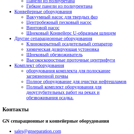
Панели из полиуретана
Гибкие панели из полиурентана
Конвейерные оборудования
Вакуумный насос для твердых фаз
Центробежный песковый насос
Винтовой насос
Шнековый Конвейерс U-образным шлицем
Другие сепарационные оборудования
Клинокорытный осадительный сепаратор
химическая дозирующая устоновка
Шнековый обезвоживатель
Высокоскоростные проточные центрифуги
Комплект оборудования
оборудования комплекта для полоскание
загрязненной почвы
Полное оборудование для очистки нефтешламов
Полный комплект оборудования для
дноуглубительных работ на реках и
обезвоживания осадка.
Контакты
GN сепарационные и конвейерные оборудования
sales@gnseparation.com