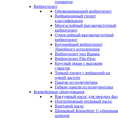
сепаратор
Виброгрохот
Обезвоживающий виброгрохот
Вибрационный грохот
классификации
Многослойный высокочастотный
виброгрохот
Однослойный высокочастотный
виброгрохот
Крупнейший виброгрохот
Линейного исполенения
Виброгрохот тип Banana
Виброгрохот Flip-Flow
Круглый экран с высоким
сдвигом
Тонкий грохот с вибрацией на
одной частоте
Панели из полиуретана
Гибкие панели из полиурентана
Конвейерные оборудования
Вакуумный насос для твердых фаз
Центробежный песковый насос
Винтовой насос
Шнековый Конвейерс U-образным
шлицем