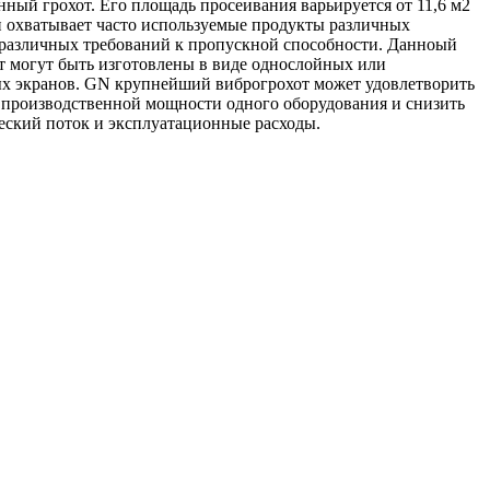
нный грохот. Его площадь просеивания варьируется от 11,6 м2
 и охватывает часто используемые продукты различных
 различных требований к пропускной способности. Данноый
т могут быть изготовлены в виде однослойных или
х экранов. GN крупнейший виброгрохот может удовлетворить
 производственной мощности одного оборудования и снизить
еский поток и эксплуатационные расходы.