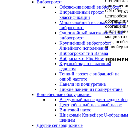
степени дл
Виброгрохот
применении
Обезвоживающий виброгрохот
GN Оборудо
Вибрационный грохот
центробежн
классификации
обогащения
Многослойный высокочастотный
обогащения
виброгрохот
вибрационн
Однослойный высокочастотный
мощности о
виброгрохот
угля, особ
Крупнейший виброгрохот
конвейер и
Линейного исполенения
Виброгрохот тип Banana
примен
Виброгрохот Flip-Flow
Круглый экран с высоким
сдвигом
Тонкий грохот с вибрацией на
одной частоте
Панели из полиуретана
Гибкие панели из полиурентана
Конвейерные оборудования
Вакуумный насос для твердых фаз
Центробежный песковый насос
Винтовой насос
Шнековый Конвейерс U-образным
шлицем
Другие сепарационные