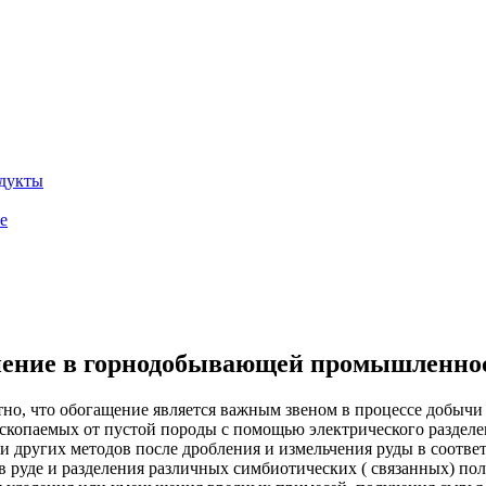
дукты
е
ение в горнодобывающей промышленно
но, что обогащение является важным звеном в процессе добычи
скопаемых от пустой породы с помощью электрического разделе
 и других методов после дробления и измельчения руды в соотв
в руде и разделения различных симбиотических ( связанных) по