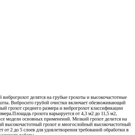
 виброгрохот делятся на грубые грохоты и высокочастотные
хоты. Вибросито грубой очистки включает обезвоживающий
ый грохот среднего размера и виброгрохот классификации
змера.Площадь грохота варьируется от 4,3 м2 до 11,5 м2,
все модели основных применений. Мелкий грохот делится на
й высокочастотный грохот и многослойный высокочастотный
ет от 2 до 5 слоев для удовлетворения требований обработки в