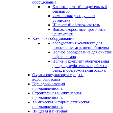
оборудования
Клинокорытный осадительный
сепаратор
химическая дозирующая
устоновка
Шнековый обезвоживатель
Высокоскоростные проточные
центрифуги
Комплект оборудования
оборудования комплекта для
полоскание загрязненной почвы
Полное оборудование для очистки
нефтешламов
Полный комплект оборудования
для дноуглубительных работ на
реках и обезвоживания осадка.
Охрана окружающей среды и
водоподготовка
Горнодобывающая
промышленность
Cтроительная и инженерная
промышленность
Химическая и фармацевтическая
промышленность
Пищевая и питьевая