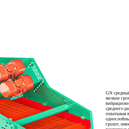
GN средный
мелкие гро
вибрационн
среднего ра
охватывая 
однослойны
грохот. име