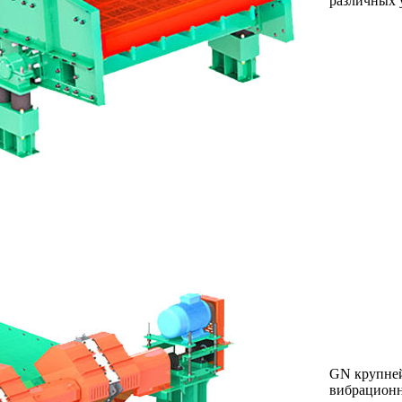
различных 
GN крупней
вибрационн