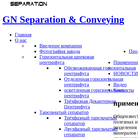
G
N
S
e
p
a
r
a
t
i
o
n
&
C
o
n
v
e
y
i
n
g
Главная
О нас
Введение компании
Фотография завода
Про
Горизонтальная шнековая
центрифуга
Применени
Обезвоживающая горизонтальная
центрифуга
НОВОСТИ
Отделенная горизонтальная
центрифуга
Видео
осветленная горизонтальная
Контакты
центрифуга
Трёхфазная Декантерная
примен
Центрифуга
Тарельчатый сепаратор
Общеизвест
Трёхфазный тарельчатый
полезных и
сепаратор
разделения
Двухфазный тарельчатый
минералов 
сепаратор