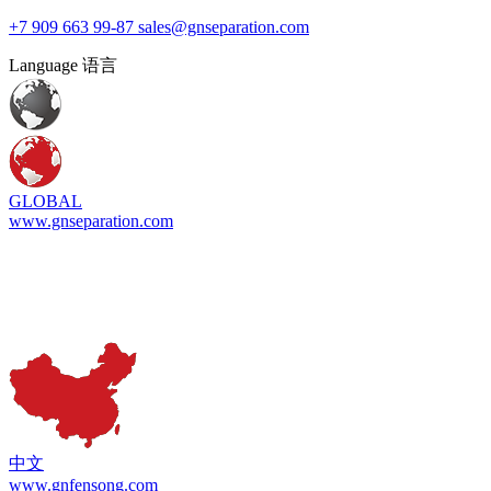
+7 909 663 99-87
sales@gnseparation.com
Language 语言
GLOBAL
www.gnseparation.com
中文
www.gnfensong.com