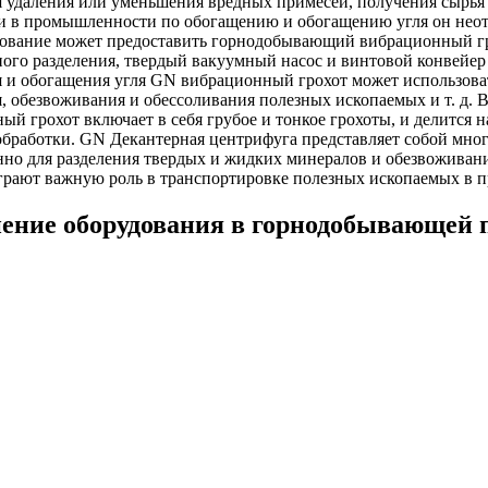
я удаления или уменьшения вредных примесей, получения сырья
 в промышленности по обогащению и обогащению угля он неотде
вание может предоставить горнодобывающий вибрационный гро
ого разделения, твердый вакуумный насос и винтовой конвейер
 и обогащения угля GN вибрационный грохот может использова
, обезвоживания и обессоливания полезных ископаемых и т. д.
ый грохот включает в себя грубое и тонкое грохоты, и делится н
бработки. GN Декантерная центрифуга представляет собой мно
енно для разделения твердых и жидких минералов и обезвожива
грают важную роль в транспортировке полезных ископаемых в
ение оборудования в горнодобывающей