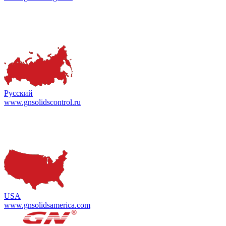
Русский
www.gnsolidscontrol.ru
USA
www.gnsolidsamerica.com