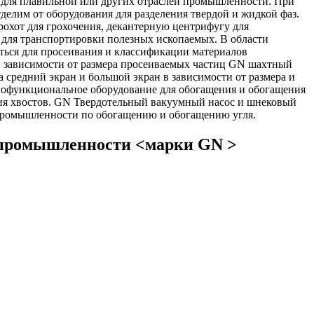
 для плавильной или других отраслей промышленности. При
лим от оборудования для разделения твердой и жидкой фаз.
хот для грохочения, декантерную центрифугу для
 для транспортировки полезных ископаемых. В области
ться для просеивания и классификации материалов
 В зависимости от размера просеиваемых частиц GN шахтный
а средний экран и большой экран в зависимости от размера и
гофункциональное оборудование для обогащения и обогащения
ния хвостов. GN Твердотельный вакуумный насос и шнековый
 промышленности по обогащению и обогащению угля.
 промышленности <марки GN >