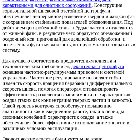
характерными для очистных сооружений
. Конструкция
горизонтальной шнековой отстойной центрифуги
обеспечивает непрерывное разделение твёрдой и жидкой фаз
с сохранением стабильных показателей обезвоживания. Под
действием центробежной силы твёрдые частицы отделяются
от жидкой фазы, в результате чего образуется обезвоженный
осадочный кек, пригодный для дальнейшей обработки, и
осветлённая фугатная жидкость, которую можно возвратить в
систему.
Для лучшего соответствия предпочтениям клиента и
технологическим требованиям,
декантерная центрифуга
оснащена частотно-регулируемым приводом и системой
управления. Частотное регулирование позволяет гибко
изменять скорость вращения барабана и дифференциальную
скорость шнека, помогая операторам оптимизировать
эффективность разделения в зависимости от характеристик
осадка (таких как концентрация твёрдых частиц и вязкость).
Такой уровень контроля способствует повышению
адаптивности как в ежедневной работе, так и в периоды
сезонных колебаний характеристик осадка, а также
обеспечивает более эффективное использование энергии в
различных условиях эксплуатации.
Экологические аспекты были учтены на этапе