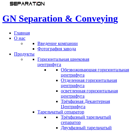
G
N
S
e
p
a
r
a
t
i
o
n
&
C
o
n
v
e
y
i
n
g
Главная
О нас
Введение компании
Фотография завода
Продукты
Горизонтальная шнековая
центрифуга
Обезвоживающая горизонтальная
центрифуга
Отделенная горизонтальная
центрифуга
осветленная горизонтальная
центрифуга
Трёхфазная Декантерная
Центрифуга
Тарельчатый сепаратор
Трёхфазный тарельчатый
сепаратор
Двухфазный тарельчатый