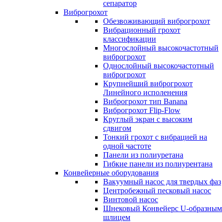
сепаратор
Виброгрохот
Обезвоживающий виброгрохот
Вибрационный грохот
классификации
Многослойный высокочастотный
виброгрохот
Однослойный высокочастотный
виброгрохот
Крупнейший виброгрохот
Линейного исполенения
Виброгрохот тип Banana
Виброгрохот Flip-Flow
Круглый экран с высоким
сдвигом
Тонкий грохот с вибрацией на
одной частоте
Панели из полиуретана
Гибкие панели из полиурентана
Конвейерные оборудования
Вакуумный насос для твердых фаз
Центробежный песковый насос
Винтовой насос
Шнековый Конвейерс U-образным
шлицем