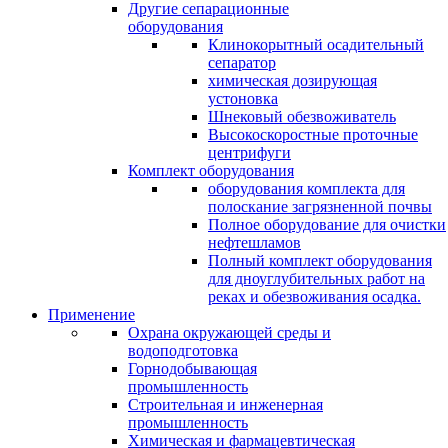
Другие сепарационные
оборудования
Клинокорытный осадительный
сепаратор
химическая дозирующая
устоновка
Шнековый обезвоживатель
Высокоскоростные проточные
центрифуги
Комплект оборудования
оборудования комплекта для
полоскание загрязненной почвы
Полное оборудование для очистки
нефтешламов
Полный комплект оборудования
для дноуглубительных работ на
реках и обезвоживания осадка.
Применение
Охрана окружающей среды и
водоподготовка
Горнодобывающая
промышленность
Cтроительная и инженерная
промышленность
Химическая и фармацевтическая