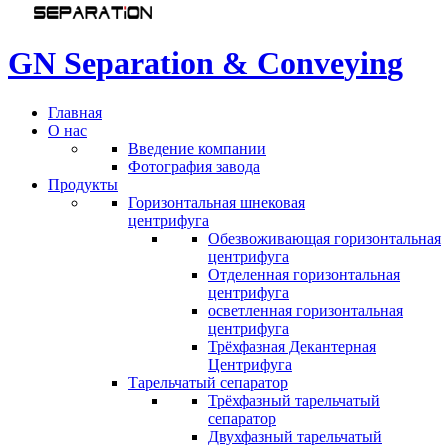
G
N
S
e
p
a
r
a
t
i
o
n
&
C
o
n
v
e
y
i
n
g
Главная
О нас
Введение компании
Фотография завода
Продукты
Горизонтальная шнековая
центрифуга
Обезвоживающая горизонтальная
центрифуга
Отделенная горизонтальная
центрифуга
осветленная горизонтальная
центрифуга
Трёхфазная Декантерная
Центрифуга
Тарельчатый сепаратор
Трёхфазный тарельчатый
сепаратор
Двухфазный тарельчатый