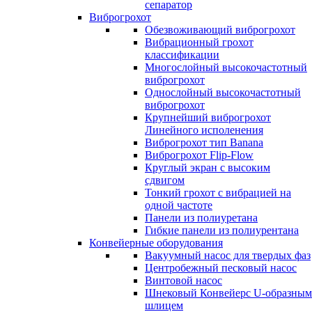
сепаратор
Виброгрохот
Обезвоживающий виброгрохот
Вибрационный грохот
классификации
Многослойный высокочастотный
виброгрохот
Однослойный высокочастотный
виброгрохот
Крупнейший виброгрохот
Линейного исполенения
Виброгрохот тип Banana
Виброгрохот Flip-Flow
Круглый экран с высоким
сдвигом
Тонкий грохот с вибрацией на
одной частоте
Панели из полиуретана
Гибкие панели из полиурентана
Конвейерные оборудования
Вакуумный насос для твердых фаз
Центробежный песковый насос
Винтовой насос
Шнековый Конвейерс U-образным
шлицем