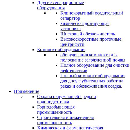
Другие сепарационные
оборудования
Клинокорытный осадительный
сепаратор
химическая дозирующая
устоновка
Шнековый обезвоживатель
Высокоскоростные проточные
центрифуги
Комплект оборудования
оборудования комплекта для
полоскание загрязненной почвы
Полное оборудование для очистки
нефтешламов
Полный комплект оборудования
для дноуглубительных работ на
реках и обезвоживания осадка.
Применение
Охрана окружающей среды и
водоподготовка
Горнодобывающая
промышленность
Cтроительная и инженерная
промышленность
Химическая и фармацевтическая