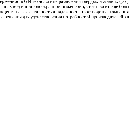
верженность GN технологиям разделения твердых и жидких фаз
чных вод и природоохранной инженерии, этот проект еще боль
я акцента на эффективность и надежность производства, компан
е решения для удовлетворения потребностей производителей хи