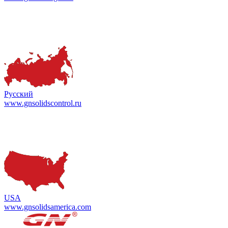
Русский
www.gnsolidscontrol.ru
USA
www.gnsolidsamerica.com