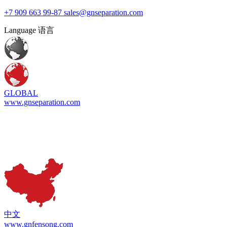
+7 909 663 99-87
sales@gnseparation.com
Language 语言
GLOBAL
www.gnseparation.com
中文
www.gnfensong.com