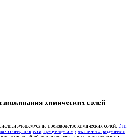
безвоживания химических солей
пециализирующемуся на производстве химических солей.
Эти
ных солей, процесса, требующего эффективного разделения
ических солей обычно включает этапы кристаллизации,