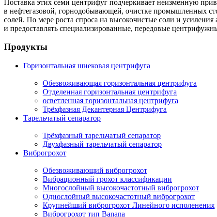
Поставка этих семи центрифуг подчеркивает неизменную при
в нефтегазовой, горнодобывающей, очистке промышленных сто
солей. По мере роста спроса на высокочистые соли и усилени
и предоставлять специализированные, передовые центрифужны
Продукты
Горизонтальная шнековая центрифуга
Обезвоживающая горизонтальная центрифуга
Отделенная горизонтальная центрифуга
осветленная горизонтальная центрифуга
Трёхфазная Декантерная Центрифуга
Тарельчатый сепаратор
Трёхфазный тарельчатый сепаратор
Двухфазный тарельчатый сепаратор
Виброгрохот
Обезвоживающий виброгрохот
Вибрационный грохот классификации
Многослойный высокочастотный виброгрохот
Однослойный высокочастотный виброгрохот
Крупнейший виброгрохот Линейного исполенения
Виброгрохот тип Banana