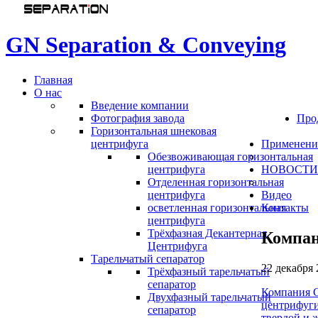
G
N
S
e
p
a
r
a
t
i
o
n
&
C
o
n
v
e
y
i
n
g
Главная
О нас
Введение компании
Фотография завода
Про
Горизонтальная шнековая
центрифуга
Применени
Обезвоживающая горизонтальная
центрифуга
НОВОСТИ
Отделенная горизонтальная
центрифуга
Видео
осветленная горизонтальная
Контакты
центрифуга
Трёхфазная Декантерная
Компан
Центрифуга
Тарельчатый сепаратор
22 декабря 
Трёхфазный тарельчатый
сепаратор
Компания 
Двухфазный тарельчатый
центрифуги
сепаратор
твердой и 