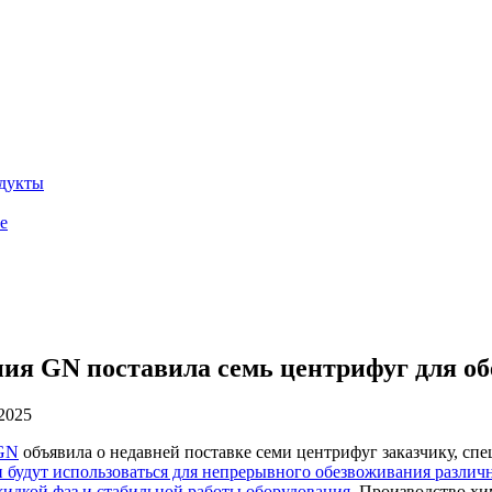
дукты
е
ия GN поставила семь центрифуг для о
2025
GN
объявила о недавней поставке семи центрифуг заказчику, с
 будут использоваться для непрерывного обезвоживания различ
жидкой фаз и стабильной работы оборудования.
Производство хим