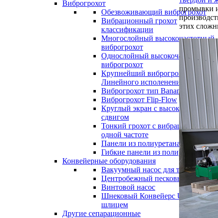
Виброгрохот
промывки и
Обезвоживающий виброгрохот
производст
Вибрационный грохот
этих сложн
классификации
Многослойный высокочастотный
виброгрохот
Однослойный высокочастотный
виброгрохот
Крупнейший виброгрохот
Линейного исполенения
Виброгрохот тип Banana
Виброгрохот Flip-Flow
Круглый экран с высоким
сдвигом
Тонкий грохот с вибрацией на
одной частоте
Панели из полиуретана
Гибкие панели из полиурентана
Конвейерные оборудования
Вакуумный насос для твердых фаз
Центробежный песковый насос
Винтовой насос
Шнековый Конвейерс U-образным
шлицем
Другие сепарационные