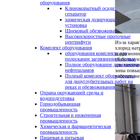
оборудования
Клинокорытный осадительный
сепаратор
химическая дозирующая
устоновка
Шнековый обезвоживатель
Высокоскоростные проточные
центрифуги
Из-за хара
Комплект оборудования
хлорид нат
оборудования комплекта для
коррозионн
полоскание загрязненной почвы
стабильную
Полное оборудование для очистки
для химиче
нефтешламов
зоны повыш
Полный комплект оборудования
работать н
для дноуглубительных работ на
реках и обезвоживания осадка.
Охрана окружающей среды и
водоподготовка
Горнодобывающая
промышленность
Cтроительная и инженерная
промышленность
Химическая и фармацевтическая
промышленность
Пищевая и питьевая