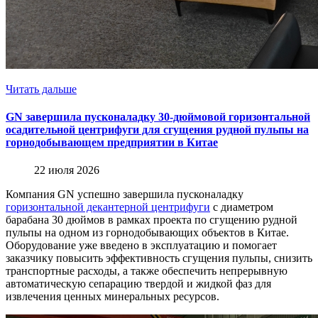
Читать дальше
GN завершила пусконаладку 30-дюймовой горизонтальной
осадительной центрифуги для сгущения рудной пульпы на
горнодобывающем предприятии в Китае
22 июля 2026
Компания GN успешно завершила пусконаладку
горизонтальной декантерной центрифуги
с диаметром
барабана 30 дюймов в рамках проекта по сгущению рудной
пульпы на одном из горнодобывающих объектов в Китае.
Оборудование уже введено в эксплуатацию и помогает
заказчику повысить эффективность сгущения пульпы, снизить
транспортные расходы, а также обеспечить непрерывную
автоматическую сепарацию твердой и жидкой фаз для
извлечения ценных минеральных ресурсов.