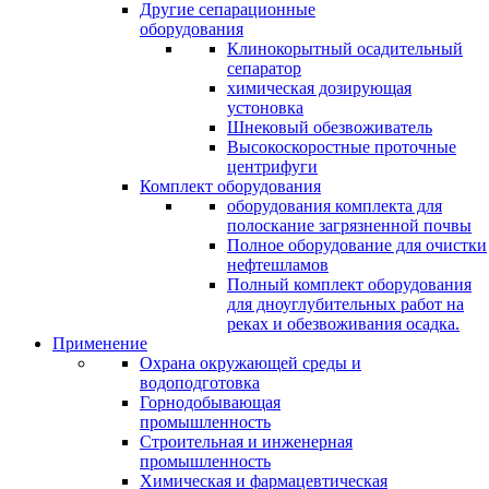
Другие сепарационные
оборудования
Клинокорытный осадительный
сепаратор
химическая дозирующая
устоновка
Шнековый обезвоживатель
Высокоскоростные проточные
центрифуги
Комплект оборудования
оборудования комплекта для
полоскание загрязненной почвы
Полное оборудование для очистки
нефтешламов
Полный комплект оборудования
для дноуглубительных работ на
реках и обезвоживания осадка.
Применение
Охрана окружающей среды и
водоподготовка
Горнодобывающая
промышленность
Cтроительная и инженерная
промышленность
Химическая и фармацевтическая