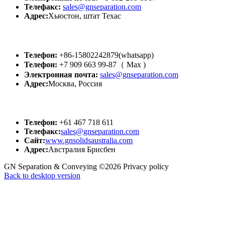
Телефакс:
sales@gnseparation.com
Адрес:
Хьюстон, штат Техас
GN Россия
Телефон:
+86-15802242879(whatsapp)
Телефон:
+7 909 663 99-87（ Мах )
Электронная почта:
sales@gnseparation.com
Адрес:
Москва, Россия
GN АВСТРАЛИЯ
Телефон:
+61 467 718 611
Телефакс:
sales@gnseparation.com
Сайт:
www.gnsolidsaustralia.com
Адрес:
Австралия Брисбен
GN Separation & Conveying
©
2026
Privacy policy
Back to desktop version