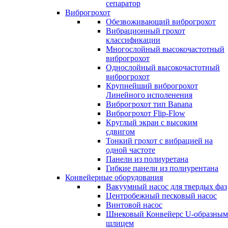
сепаратор
Виброгрохот
Обезвоживающий виброгрохот
Вибрационный грохот
классификации
Многослойный высокочастотный
виброгрохот
Однослойный высокочастотный
виброгрохот
Крупнейший виброгрохот
Линейного исполенения
Виброгрохот тип Banana
Виброгрохот Flip-Flow
Круглый экран с высоким
сдвигом
Тонкий грохот с вибрацией на
одной частоте
Панели из полиуретана
Гибкие панели из полиурентана
Конвейерные оборудования
Вакуумный насос для твердых фаз
Центробежный песковый насос
Винтовой насос
Шнековый Конвейерс U-образным
шлицем