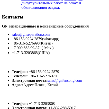
дноуглубительных работ на реках и
обезвоживания осадка.
Контакты
GN сепарационные и конвейерные оборудования
sales@gnseparation.com
+86 158 0224 2879(whatsapp)
+86-316-5276990(Китай)
+7 909 663 99-87（ Мах )
+1-713-3203868(США)
GN Китай
Телефон:
+86 158 0224 2879
Телефон:
+86-316-5276970
Электронная почта:
sales@gnfensong.com
Адрес:
Адрес:Пекин, Китай
GN США
Телефон:
+1-713-3203868
Электронная почта:
+1-832-288-5917