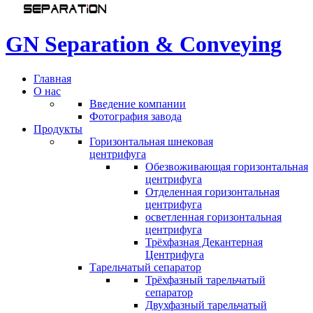
G
N
S
e
p
a
r
a
t
i
o
n
&
C
o
n
v
e
y
i
n
g
Главная
О нас
Введение компании
Фотография завода
Продукты
Горизонтальная шнековая
центрифуга
Обезвоживающая горизонтальная
центрифуга
Отделенная горизонтальная
центрифуга
осветленная горизонтальная
центрифуга
Трёхфазная Декантерная
Центрифуга
Тарельчатый сепаратор
Трёхфазный тарельчатый
сепаратор
Двухфазный тарельчатый