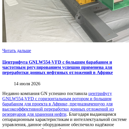
Читать дальше
Центрифуга GNLW554-VFD с большим барабаном и
частотным регулированием успешно применена для
переработки донных нефтяных отложений в Африке
14 июля 2026
Недавно компания GN успешно поставила
центрифугу
GNLW554-VFD с горизонтальным ротором и большим
барабаном для проекта в Африке, предназначенную для
высокоэффективной переработки донных отложений из
резервуаров для хранения нефти
. Благодаря выдающимся
сепарационным характеристикам и интеллектуальной системе
управления, данное оборудование обеспечило надёжное