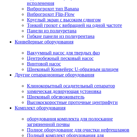
исполенения
Виброгрохот тип Banana
Виброгрохот Flip-Flow
Круглый экран с высоким сдвигом
Тонкий грохот с вибрацией на одной частоте
Панели из полиуретана
Гибкие панели из полиурентана
Конвейерные оборудования
Вакуумный насос для твердых фаз
Центробежный песковый насос
Винтовой насос
Шнековый Конвейерс U-образным шлицем
Другие сепарационные оборудования
Клинокорытный осадительный сепаратор
химическая дозирующая устоновка
Шнековый обезвоживатель
Высокоскоростные проточные центрифуги
Комплект оборудования
оборудования комплекта для полоскание
загрязненной почвы
Полное оборудование для очистки нефтешламов
Полный комплект оборудования для