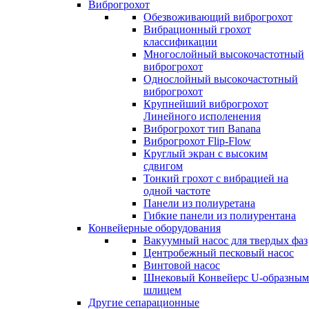
Виброгрохот
Обезвоживающий виброгрохот
Вибрационный грохот
классификации
Многослойный высокочастотный
виброгрохот
Однослойный высокочастотный
виброгрохот
Крупнейший виброгрохот
Линейного исполенения
Виброгрохот тип Banana
Виброгрохот Flip-Flow
Круглый экран с высоким
сдвигом
Тонкий грохот с вибрацией на
одной частоте
Панели из полиуретана
Гибкие панели из полиурентана
Конвейерные оборудования
Вакуумный насос для твердых фаз
Центробежный песковый насос
Винтовой насос
Шнековый Конвейерс U-образным
шлицем
Другие сепарационные