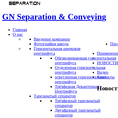
G
N
S
e
p
a
r
a
t
i
o
n
&
C
o
n
v
e
y
i
n
g
Главная
О нас
Введение компании
Фотография завода
Про
Горизонтальная шнековая
центрифуга
Применени
Обезвоживающая горизонтальная
центрифуга
НОВОСТИ
Отделенная горизонтальная
центрифуга
Видео
осветленная горизонтальная
Контакты
центрифуга
Трёхфазная Декантерная
Новост
Центрифуга
Тарельчатый сепаратор
Трёхфазный тарельчатый
сепаратор
Двухфазный тарельчатый
сепаратор