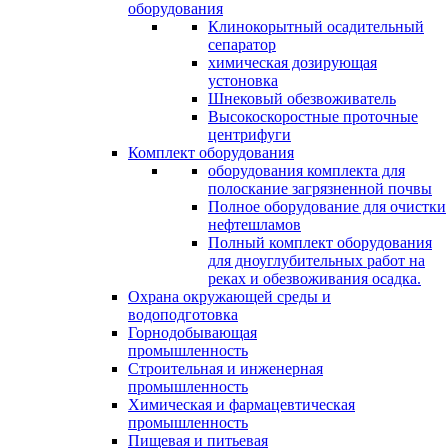
оборудования
Клинокорытный осадительный
сепаратор
химическая дозирующая
устоновка
Шнековый обезвоживатель
Высокоскоростные проточные
центрифуги
Комплект оборудования
оборудования комплекта для
полоскание загрязненной почвы
Полное оборудование для очистки
нефтешламов
Полный комплект оборудования
для дноуглубительных работ на
реках и обезвоживания осадка.
Охрана окружающей среды и
водоподготовка
Горнодобывающая
промышленность
Cтроительная и инженерная
промышленность
Химическая и фармацевтическая
промышленность
Пищевая и питьевая