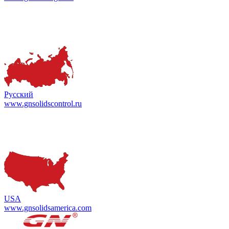
Русский
www.gnsolidscontrol.ru
USA
www.gnsolidsamerica.com