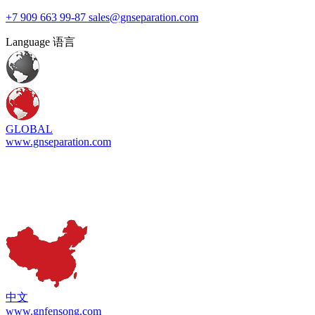
+7 909 663 99-87
sales@gnseparation.com
Language 语言
GLOBAL
www.gnseparation.com
中文
www.gnfensong.com