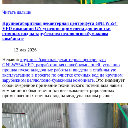
Читать дальше
Крупногабаритная декантерная центрифуга GNLW554-
VFD компании GN успешно применена для очистки
сточных вод на зарубежном целлюлозно-бумажном
комбинате
12 мая 2026
Недавно
крупногабаритная декантерная центрифуга
GNLW554-VFD, разработанная нашей компанией, успешно
прошла пусконаладочные работы и введена в стабильную
эксплуатацию в проекте по очистке сточных вод на крупном
зарубежном целлюлозно-бумажном комбинате.
Это знаменует
собой очередное признание технического потенциала нашей
компании в области очистки высококонцентрированных
промышленных сточных вод на международном рынке.