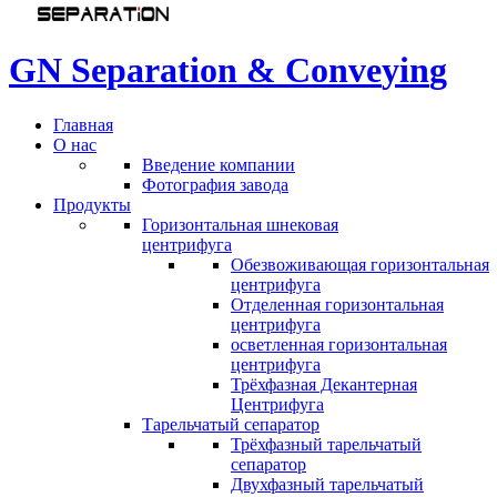
G
N
S
e
p
a
r
a
t
i
o
n
&
C
o
n
v
e
y
i
n
g
Главная
О нас
Введение компании
Фотография завода
Продукты
Горизонтальная шнековая
центрифуга
Обезвоживающая горизонтальная
центрифуга
Отделенная горизонтальная
центрифуга
осветленная горизонтальная
центрифуга
Трёхфазная Декантерная
Центрифуга
Тарельчатый сепаратор
Трёхфазный тарельчатый
сепаратор
Двухфазный тарельчатый