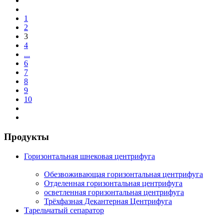
1
2
3
4
...
6
7
8
9
10
Продукты
Горизонтальная шнековая центрифуга
Обезвоживающая горизонтальная центрифуга
Отделенная горизонтальная центрифуга
осветленная горизонтальная центрифуга
Трёхфазная Декантерная Центрифуга
Тарельчатый сепаратор