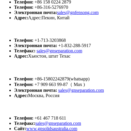
Телефон:
+86 158 0224 2879
Телефон:
+86-316-5276970
Электронная почта:
sales@gnfensong.com
Адрес:
Адрес:Пекин, Китай
GN США
Телефон:
+1-713-3203868
Электронная почта:
+1-832-288-5917
Телефакс:
sales@gnseparation.com
Адрес:
Хьюстон, штат Техас
GN Россия
Телефон:
+86-15802242879(whatsapp)
Телефон:
+7 909 663 99-87（ Мах )
Электронная почта:
sales@gnseparation.com
Адрес:
Москва, Россия
GN АВСТРАЛИЯ
Телефон:
+61 467 718 611
Телефакс:
sales@gnseparation.com
Сайт:
www.gnsolidsaustralia.com