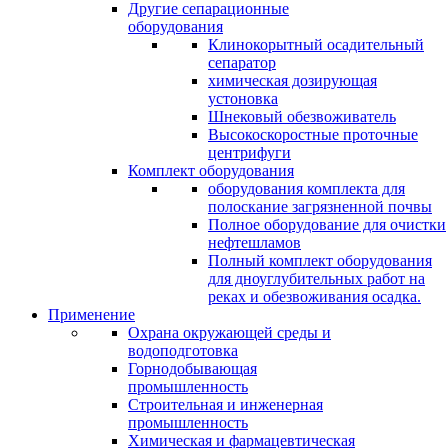
Другие сепарационные
оборудования
Клинокорытный осадительный
сепаратор
химическая дозирующая
устоновка
Шнековый обезвоживатель
Высокоскоростные проточные
центрифуги
Комплект оборудования
оборудования комплекта для
полоскание загрязненной почвы
Полное оборудование для очистки
нефтешламов
Полный комплект оборудования
для дноуглубительных работ на
реках и обезвоживания осадка.
Применение
Охрана окружающей среды и
водоподготовка
Горнодобывающая
промышленность
Cтроительная и инженерная
промышленность
Химическая и фармацевтическая