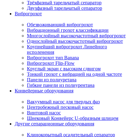
Трёхфазный тарельчатый сепаратор
Двухфазный тарельчатый сепаратор
Виброгрохот
Обезвоживающий виброгрохот
Вибрационный грохот классификации
Многослойный высокочастотный виброгрохот
Однослойный высокочастотный виброгрохот
Крупнейший виброгрохот Линейного
исполенения
Виброгрохот тип Banana
Виброгрохот Flip-Flow
Круглый экран с высоким сдвигом
Тонкий грохот с вибрацией на одной частоте
Панели из полиуретана
Гибкие панели из полиурентана
Конвейерные оборудования
Вакуумный насос для твердых фаз
Центробежный песковый насос
Винтовой насос
Шнековый Конвейерс U-образным шлицем
Другие сепарационные оборудования
Клинокорытный осадительный сепаратор