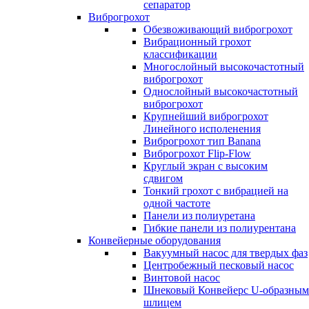
сепаратор
Виброгрохот
Обезвоживающий виброгрохот
Вибрационный грохот
классификации
Многослойный высокочастотный
виброгрохот
Однослойный высокочастотный
виброгрохот
Крупнейший виброгрохот
Линейного исполенения
Виброгрохот тип Banana
Виброгрохот Flip-Flow
Круглый экран с высоким
сдвигом
Тонкий грохот с вибрацией на
одной частоте
Панели из полиуретана
Гибкие панели из полиурентана
Конвейерные оборудования
Вакуумный насос для твердых фаз
Центробежный песковый насос
Винтовой насос
Шнековый Конвейерс U-образным
шлицем